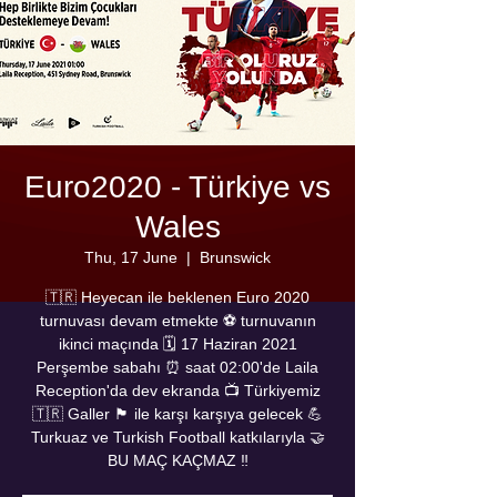
Euro2020 - Türkiye vs
Wales
Thu, 17 June
  |  
Brunswick
🇹🇷 Heyecan ile beklenen Euro 2020
turnuvası devam etmekte ⚽ turnuvanın
ikinci maçında 🗓️ 17 Haziran 2021
Perşembe sabahı ⏰ saat 02:00'de Laila
Reception'da dev ekranda 📺 Türkiyemiz
🇹🇷 Galler 🏴󠁧󠁢󠁷󠁬󠁳󠁿 ile karşı karşıya gelecek 💪
Turkuaz ve Turkish Football katkılarıyla 🤝
BU MAÇ KAÇMAZ ‼️